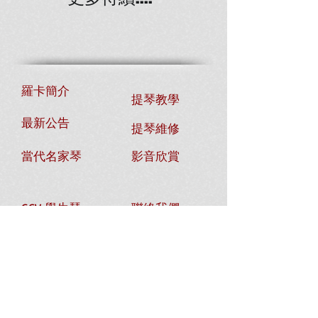
羅卡簡介
提琴教學
最新公告
提琴維修
當代名家琴
影音欣賞
GCV 學生琴
聯絡我們
歐洲老琴
部落格
零件/琴盒
常問問題
提琴/教室 出租
加入會員
電子報申請