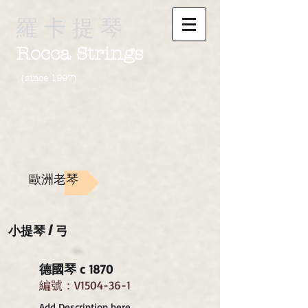
羅 卡 提 琴
Rocca Strings
（since 1997)
歐洲老琴
小提琴
/
弓
德國琴 c 1870
編號：V1504-36-1
Add Description here